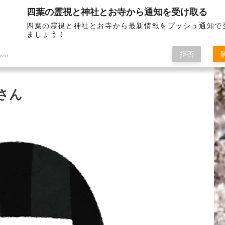
四葉の霊視と神社とお寺から通知を受け取る
お問い
四葉の霊視と神社とお寺から最新情報をプッシュ通知で
ましょう！
拒否
ush7
さん