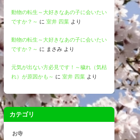
動物の転生～大好きなあの子に会いたい
ですか？～
に
室井 四葉
より
動物の転生～大好きなあの子に会いたい
ですか？～
に
まさみ
より
元気が出ない方必見です！～穢れ（気枯
れ）が原因かも～
に
室井 四葉
より
カテゴリ
お寺