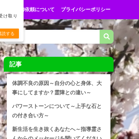
合わせ
御依頼について
プライバシーポリシー
受け取り
購読する
記事
体調不良の原因～自分の心と身体、大
事にしてますか？霊障との違い～
パワーストーンについて～上手な石と
の付き合い方～
新生活を生き抜くあなたへ～指導霊さ
んからのメッセージを聞いてください