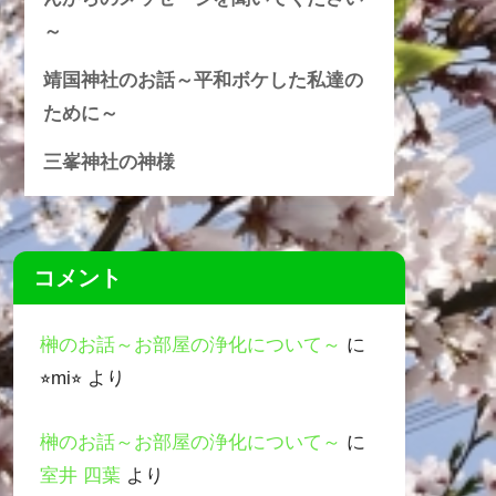
～
靖国神社のお話～平和ボケした私達の
ために～
三峯神社の神様
コメント
榊のお話～お部屋の浄化について～
に
⭐︎mi⭐︎
より
榊のお話～お部屋の浄化について～
に
室井 四葉
より