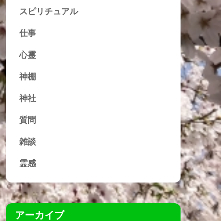
スピリチュアル
仕事
心霊
神棚
神社
質問
雑談
霊感
アーカイブ