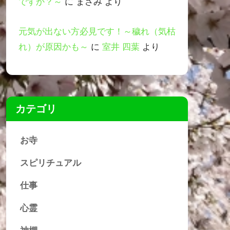
ですか？～
に
まさみ
より
元気が出ない方必見です！～穢れ（気枯
れ）が原因かも～
に
室井 四葉
より
カテゴリ
お寺
スピリチュアル
仕事
心霊