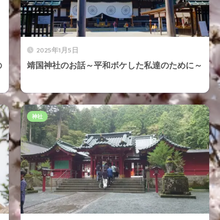
2025年1月5日
の
靖国神社のお話～平和ボケした私達のために～
神社