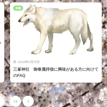
神棚
2024年5月13日
三峯神社 御眷属拝借に興味がある方に向けて
のFAQ
…
14