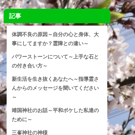
記事
体調不良の原因～自分の心と身体、大
事にしてますか？霊障との違い～
パワーストーンについて～上手な石と
の付き合い方～
新生活を生き抜くあなたへ～指導霊さ
んからのメッセージを聞いてください
～
靖国神社のお話～平和ボケした私達の
ために～
三峯神社の神様