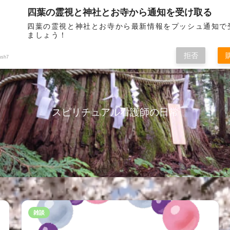
四葉の霊視と神社とお寺から通知を受け取る
お問い
四葉の霊視と神社とお寺から最新情報をプッシュ通知で
ましょう！
拒否
ush7
スピリチュアル看護師の日常
雑談