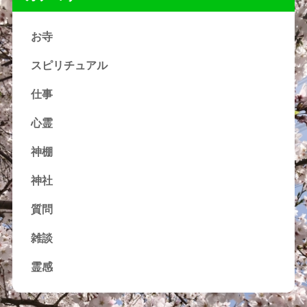
お寺
スピリチュアル
仕事
心霊
神棚
神社
質問
雑談
霊感