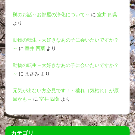
榊のお話～お部屋の浄化について～
に
室井 四葉
より
動物の転生～大好きなあの子に会いたいですか？
～
に
室井 四葉
より
動物の転生～大好きなあの子に会いたいですか？
～
に
まさみ
より
元気が出ない方必見です！～穢れ（気枯れ）が原
因かも～
に
室井 四葉
より
カテゴリ