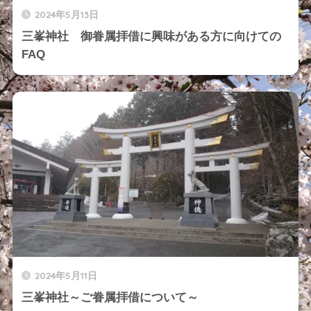
2024年5月13日
三峯神社 御眷属拝借に興味がある方に向けての
FAQ
2024年5月11日
三峯神社～ご眷属拝借について～