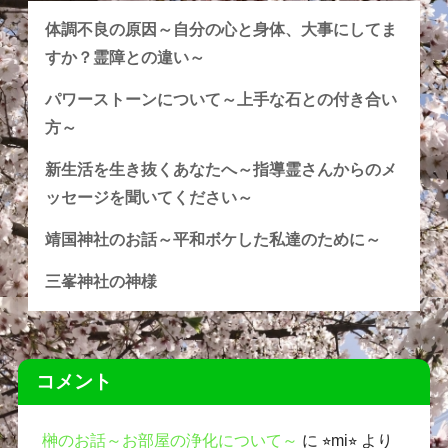
体調不良の原因～自分の心と身体、大事にしてま
すか？霊障との違い～
パワーストーンについて～上手な石との付き合い
方～
新生活を生き抜くあなたへ～指導霊さんからのメ
ッセージを聞いてください～
靖国神社のお話～平和ボケした私達のために～
三峯神社の神様
コメント
榊のお話～お部屋の浄化について～
に
⭐︎mi⭐︎
より