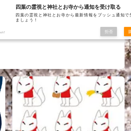
四葉の霊視と神社とお寺から通知を受け取る
お問い
四葉の霊視と神社とお寺から最新情報をプッシュ通知で
ましょう！
拒否
ush7