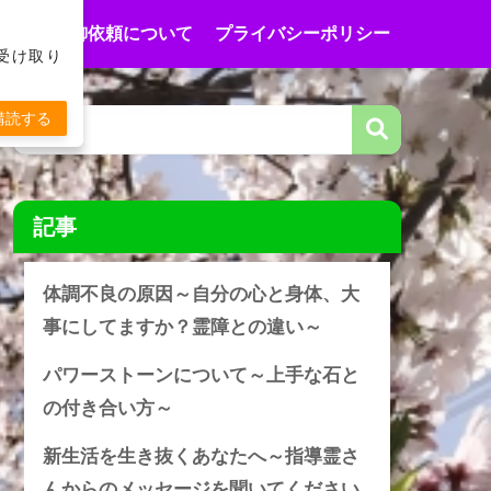
合わせ
御依頼について
プライバシーポリシー
受け取り
購読する
記事
体調不良の原因～自分の心と身体、大
事にしてますか？霊障との違い～
パワーストーンについて～上手な石と
の付き合い方～
新生活を生き抜くあなたへ～指導霊さ
んからのメッセージを聞いてください