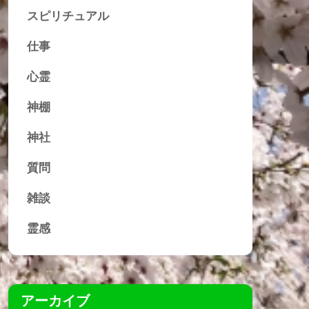
スピリチュアル
仕事
心霊
神棚
神社
質問
雑談
霊感
アーカイブ