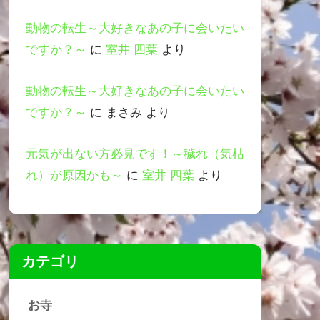
動物の転生～大好きなあの子に会いたい
ですか？～
に
室井 四葉
より
動物の転生～大好きなあの子に会いたい
ですか？～
に
まさみ
より
元気が出ない方必見です！～穢れ（気枯
れ）が原因かも～
に
室井 四葉
より
カテゴリ
お寺