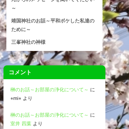
～
靖国神社のお話～平和ボケした私達の
ために～
三峯神社の神様
コメント
榊のお話～お部屋の浄化について～
に
⭐︎mi⭐︎
より
榊のお話～お部屋の浄化について～
に
室井 四葉
より