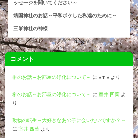
ッセージを聞いてください～
靖国神社のお話～平和ボケした私達のために～
三峯神社の神様
コメント
榊のお話～お部屋の浄化について～
に
⭐︎mi⭐︎
より
榊のお話～お部屋の浄化について～
に
室井 四葉
よ
り
動物の転生～大好きなあの子に会いたいですか？～
に
室井 四葉
より