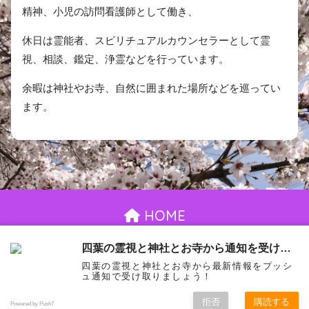
精神、小児の訪問看護師として働き、
休日は霊能者、スピリチュアルカウンセラーとして霊
視、相談、鑑定、浄霊などを行っています。
余暇は神社やお寺、自然に囲まれた場所などを巡ってい
ます。
HOME
お問い合わせ
御依頼について
プライバシーポリシー
四葉の霊視と神社とお寺から通知を受け取る
四葉の霊視と神社とお寺から最新情報をプッシ
© 2026 室井四葉 All rights reserved.
ュ通知で受け取りましょう！
拒否
購読する
Powered by Push7
お問い合わせ
御依頼について
プライバシーポリシー