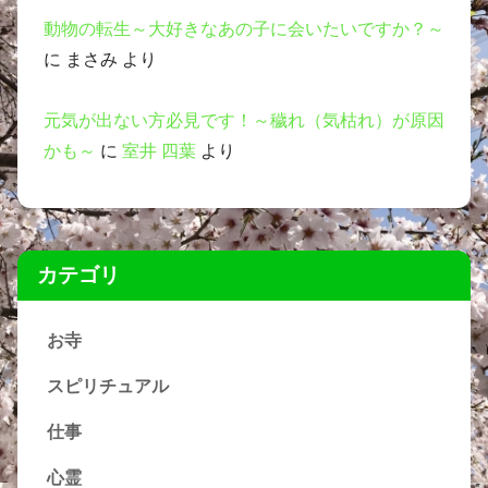
動物の転生～大好きなあの子に会いたいですか？～
に
まさみ
より
元気が出ない方必見です！～穢れ（気枯れ）が原因
かも～
に
室井 四葉
より
カテゴリ
お寺
スピリチュアル
仕事
心霊