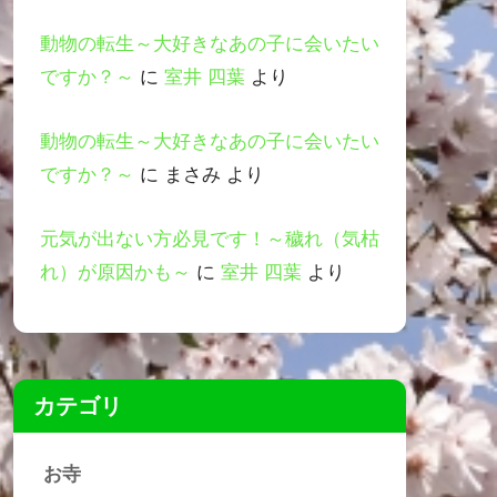
動物の転生～大好きなあの子に会いたい
ですか？～
に
室井 四葉
より
動物の転生～大好きなあの子に会いたい
ですか？～
に
まさみ
より
元気が出ない方必見です！～穢れ（気枯
れ）が原因かも～
に
室井 四葉
より
カテゴリ
お寺