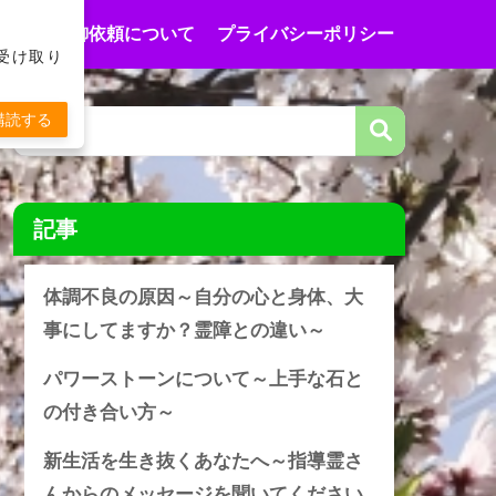
合わせ
御依頼について
プライバシーポリシー
受け取り
購読する
記事
体調不良の原因～自分の心と身体、大
事にしてますか？霊障との違い～
パワーストーンについて～上手な石と
の付き合い方～
新生活を生き抜くあなたへ～指導霊さ
んからのメッセージを聞いてください