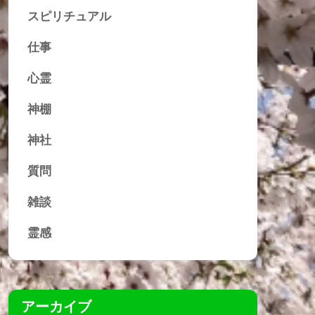
スピリチュアル
仕事
心霊
神棚
神社
質問
雑談
霊感
アーカイブ