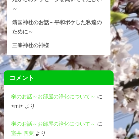
～
靖国神社のお話～平和ボケした私達の
ために～
三峯神社の神様
コメント
榊のお話～お部屋の浄化について～
に
⭐︎mi⭐︎
より
榊のお話～お部屋の浄化について～
に
室井 四葉
より