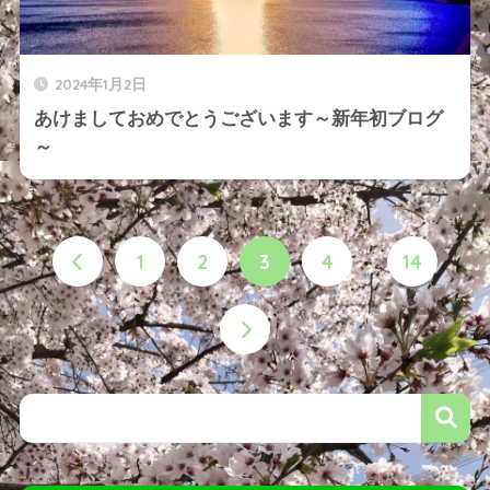
2024年1月2日
あけましておめでとうございます～新年初ブログ
～
1
2
3
4
…
14