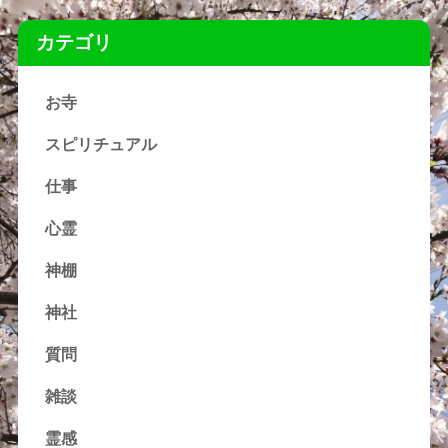
カテゴリ
お寺
スピリチュアル
仕事
心霊
神棚
神社
質問
雑談
霊感