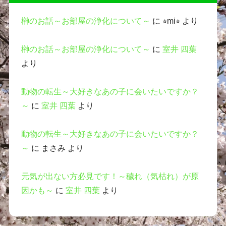
榊のお話～お部屋の浄化について～
に
⭐︎mi⭐︎
より
榊のお話～お部屋の浄化について～
に
室井 四葉
より
動物の転生～大好きなあの子に会いたいですか？
～
に
室井 四葉
より
動物の転生～大好きなあの子に会いたいですか？
～
に
まさみ
より
元気が出ない方必見です！～穢れ（気枯れ）が原
因かも～
に
室井 四葉
より