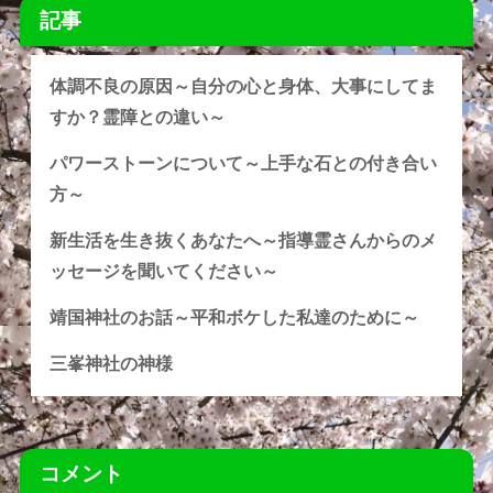
記事
体調不良の原因～自分の心と身体、大事にしてま
すか？霊障との違い～
パワーストーンについて～上手な石との付き合い
方～
新生活を生き抜くあなたへ～指導霊さんからのメ
ッセージを聞いてください～
靖国神社のお話～平和ボケした私達のために～
三峯神社の神様
コメント