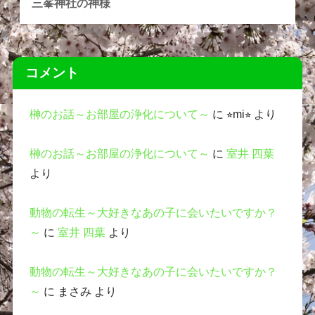
三峯神社の神様
コメント
榊のお話～お部屋の浄化について～
に
⭐︎mi⭐︎
より
榊のお話～お部屋の浄化について～
に
室井 四葉
より
動物の転生～大好きなあの子に会いたいですか？
～
に
室井 四葉
より
動物の転生～大好きなあの子に会いたいですか？
～
に
まさみ
より