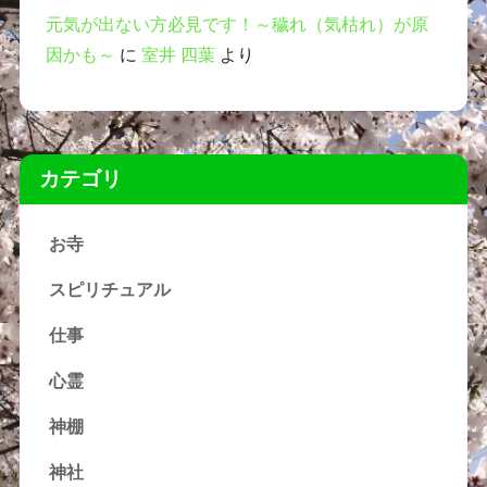
元気が出ない方必見です！～穢れ（気枯れ）が原
因かも～
に
室井 四葉
より
カテゴリ
お寺
スピリチュアル
仕事
心霊
神棚
神社