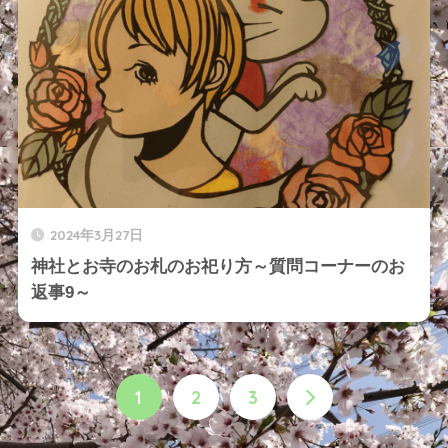
2024年3月27日
神社とお寺のお札のお祀り方～質問コーナーのお
返事9～
1
2
3