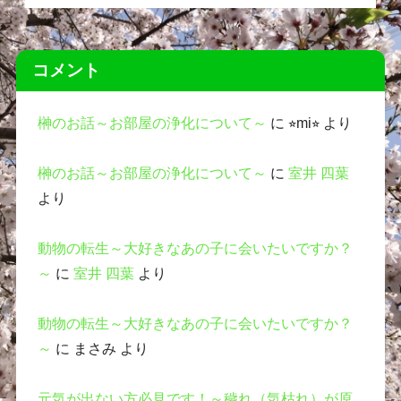
コメント
榊のお話～お部屋の浄化について～
に
⭐︎mi⭐︎
より
榊のお話～お部屋の浄化について～
に
室井 四葉
より
動物の転生～大好きなあの子に会いたいですか？
～
に
室井 四葉
より
動物の転生～大好きなあの子に会いたいですか？
～
に
まさみ
より
元気が出ない方必見です！～穢れ（気枯れ）が原