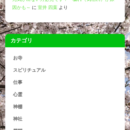
因かも～
に
室井 四葉
より
カテゴリ
お寺
スピリチュアル
仕事
心霊
神棚
神社