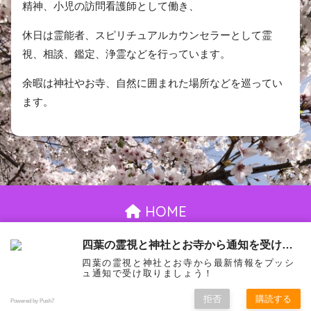
精神、小児の訪問看護師として働き、
休日は霊能者、スピリチュアルカウンセラーとして霊
視、相談、鑑定、浄霊などを行っています。
余暇は神社やお寺、自然に囲まれた場所などを巡ってい
ます。
HOME
お問い合わせ
御依頼について
プライバシーポリシー
四葉の霊視と神社とお寺から通知を受け取る
四葉の霊視と神社とお寺から最新情報をプッシ
© 2026 室井四葉 All rights reserved.
ュ通知で受け取りましょう！
拒否
購読する
Powered by Push7
お問い合わせ
御依頼について
プライバシーポリシー