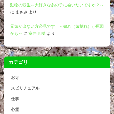
動物の転生～大好きなあの子に会いたいですか？～
に
まさみ
より
元気が出ない方必見です！～穢れ（気枯れ）が原因
かも～
に
室井 四葉
より
カテゴリ
お寺
スピリチュアル
仕事
心霊