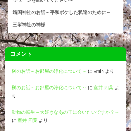
ッセージを聞いてください～
靖国神社のお話～平和ボケした私達のために～
三峯神社の神様
コメント
榊のお話～お部屋の浄化について～
に
⭐︎mi⭐︎
より
榊のお話～お部屋の浄化について～
に
室井 四葉
よ
り
動物の転生～大好きなあの子に会いたいですか？～
に
室井 四葉
より