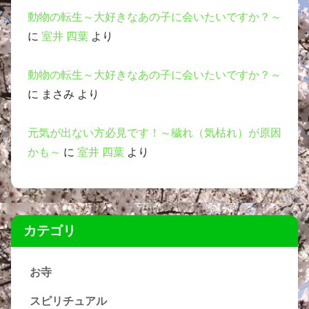
動物の転生～大好きなあの子に会いたいですか？～
に
室井 四葉
より
動物の転生～大好きなあの子に会いたいですか？～
に
まさみ
より
元気が出ない方必見です！～穢れ（気枯れ）が原因
かも～
に
室井 四葉
より
カテゴリ
お寺
スピリチュアル