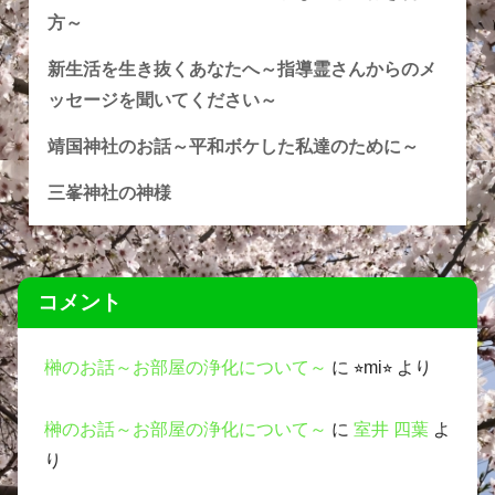
方～
新生活を生き抜くあなたへ～指導霊さんからのメ
ッセージを聞いてください～
靖国神社のお話～平和ボケした私達のために～
三峯神社の神様
コメント
榊のお話～お部屋の浄化について～
に
⭐︎mi⭐︎
より
榊のお話～お部屋の浄化について～
に
室井 四葉
よ
り