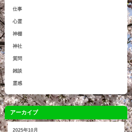
仕事
心霊
神棚
神社
質問
雑談
霊感
アーカイブ
2025年10月