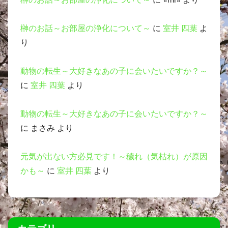
榊のお話～お部屋の浄化について～
に
室井 四葉
よ
り
動物の転生～大好きなあの子に会いたいですか？～
に
室井 四葉
より
動物の転生～大好きなあの子に会いたいですか？～
に
まさみ
より
元気が出ない方必見です！～穢れ（気枯れ）が原因
かも～
に
室井 四葉
より