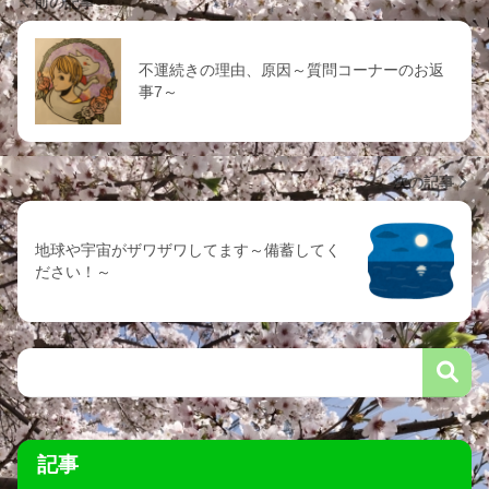
前の記事
不運続きの理由、原因～質問コーナーのお返
事7～
次の記事
地球や宇宙がザワザワしてます～備蓄してく
ださい！～
記事