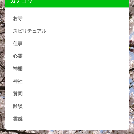
カテゴリ
お寺
スピリチュアル
仕事
心霊
神棚
神社
質問
雑談
霊感