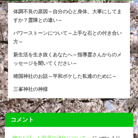
体調不良の原因～自分の心と身体、大事にしてま
すか？霊障との違い～
パワーストーンについて～上手な石との付き合い
方～
新生活を生き抜くあなたへ～指導霊さんからのメ
ッセージを聞いてください～
靖国神社のお話～平和ボケした私達のために～
三峯神社の神様
コメント
榊のお話～お部屋の浄化について～
に
⭐︎mi⭐︎
より