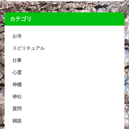
カテゴリ
お寺
スピリチュアル
仕事
心霊
神棚
神社
質問
雑談