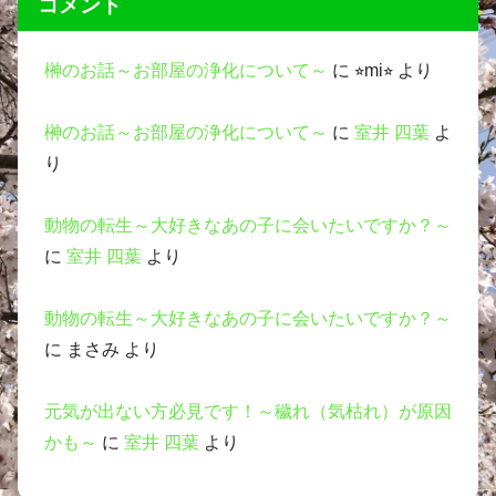
コメント
榊のお話～お部屋の浄化について～
に
⭐︎mi⭐︎
より
榊のお話～お部屋の浄化について～
に
室井 四葉
よ
り
動物の転生～大好きなあの子に会いたいですか？～
に
室井 四葉
より
動物の転生～大好きなあの子に会いたいですか？～
に
まさみ
より
元気が出ない方必見です！～穢れ（気枯れ）が原因
かも～
に
室井 四葉
より