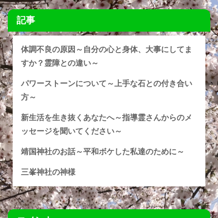
記事
体調不良の原因～自分の心と身体、大事にしてま
すか？霊障との違い～
パワーストーンについて～上手な石との付き合い
方～
新生活を生き抜くあなたへ～指導霊さんからのメ
ッセージを聞いてください～
靖国神社のお話～平和ボケした私達のために～
三峯神社の神様