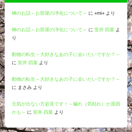
榊のお話～お部屋の浄化について～
に
⭐︎mi⭐︎
より
榊のお話～お部屋の浄化について～
に
室井 四葉
よ
り
動物の転生～大好きなあの子に会いたいですか？～
に
室井 四葉
より
動物の転生～大好きなあの子に会いたいですか？～
に
まさみ
より
元気が出ない方必見です！～穢れ（気枯れ）が原因
かも～
に
室井 四葉
より