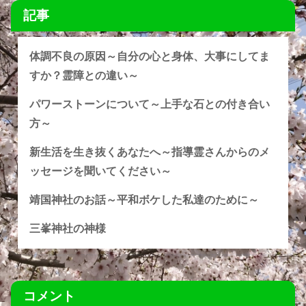
記事
体調不良の原因～自分の心と身体、大事にしてま
すか？霊障との違い～
パワーストーンについて～上手な石との付き合い
方～
新生活を生き抜くあなたへ～指導霊さんからのメ
ッセージを聞いてください～
靖国神社のお話～平和ボケした私達のために～
三峯神社の神様
コメント