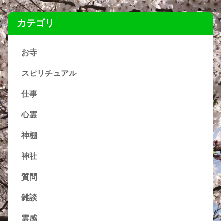
カテゴリ
お寺
スピリチュアル
仕事
心霊
神棚
神社
質問
雑談
霊感