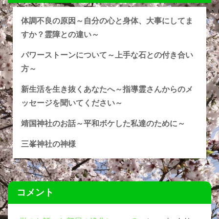
体調不良の原因～自分の心と身体、大事にしてま
すか？霊障との違い～
パワーストーンについて～上手な石との付き合い
方～
新生活を生き抜くあなたへ～指導霊さんからのメ
ッセージを聞いてください～
靖国神社のお話～平和ボケした私達のために～
三峯神社の神様
コメント