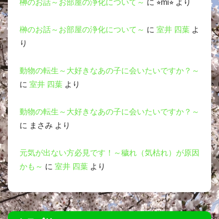
榊のお話～お部屋の浄化について～
に
⭐︎mi⭐︎
より
榊のお話～お部屋の浄化について～
に
室井 四葉
よ
り
動物の転生～大好きなあの子に会いたいですか？～
に
室井 四葉
より
動物の転生～大好きなあの子に会いたいですか？～
に
まさみ
より
元気が出ない方必見です！～穢れ（気枯れ）が原因
かも～
に
室井 四葉
より