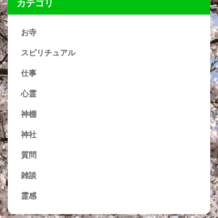
カテゴリ
お寺
スピリチュアル
仕事
心霊
神棚
神社
質問
雑談
霊感