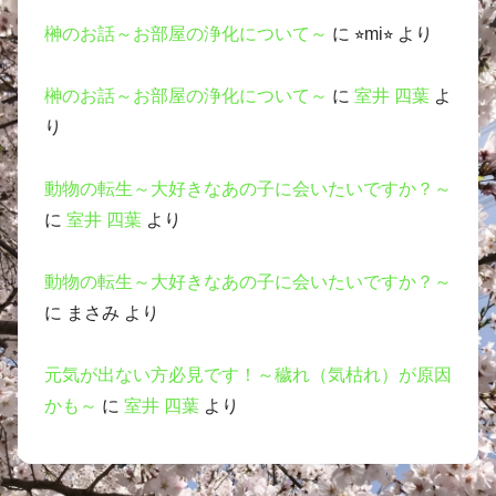
榊のお話～お部屋の浄化について～
に
⭐︎mi⭐︎
より
榊のお話～お部屋の浄化について～
に
室井 四葉
よ
り
動物の転生～大好きなあの子に会いたいですか？～
に
室井 四葉
より
動物の転生～大好きなあの子に会いたいですか？～
に
まさみ
より
元気が出ない方必見です！～穢れ（気枯れ）が原因
かも～
に
室井 四葉
より