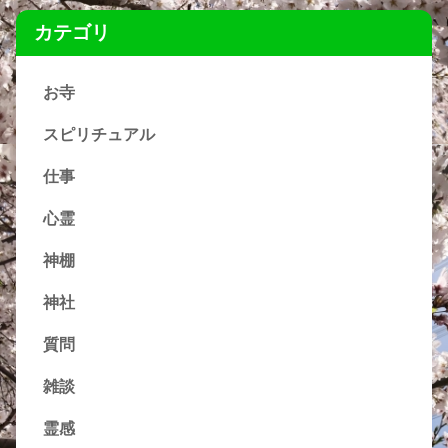
カテゴリ
お寺
スピリチュアル
仕事
心霊
神棚
神社
質問
雑談
霊感