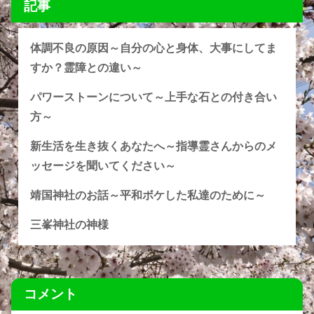
記事
体調不良の原因～自分の心と身体、大事にしてま
すか？霊障との違い～
パワーストーンについて～上手な石との付き合い
方～
新生活を生き抜くあなたへ～指導霊さんからのメ
ッセージを聞いてください～
靖国神社のお話～平和ボケした私達のために～
三峯神社の神様
コメント