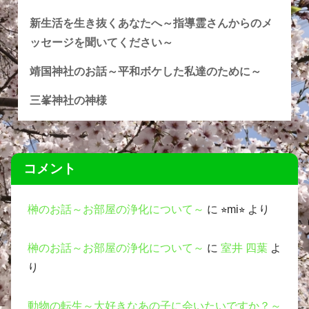
新生活を生き抜くあなたへ～指導霊さんからのメ
ッセージを聞いてください～
靖国神社のお話～平和ボケした私達のために～
三峯神社の神様
コメント
榊のお話～お部屋の浄化について～
に
⭐︎mi⭐︎
より
榊のお話～お部屋の浄化について～
に
室井 四葉
よ
り
動物の転生～大好きなあの子に会いたいですか？～