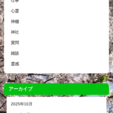
仕事
心霊
神棚
神社
質問
雑談
霊感
アーカイブ
2025年10月