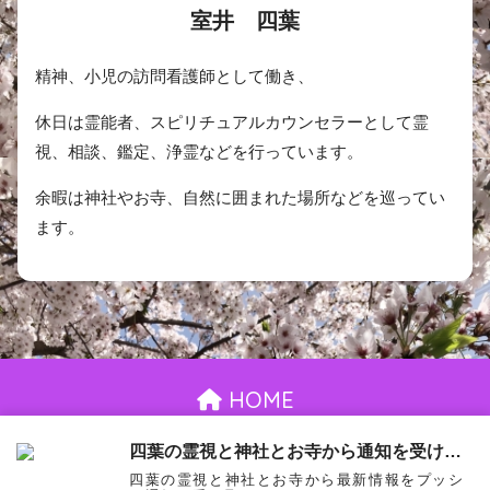
室井 四葉
精神、小児の訪問看護師として働き、
休日は霊能者、スピリチュアルカウンセラーとして霊
視、相談、鑑定、浄霊などを行っています。
余暇は神社やお寺、自然に囲まれた場所などを巡ってい
ます。
HOME
お問い合わせ
御依頼について
プライバシーポリシー
四葉の霊視と神社とお寺から通知を受け取る
四葉の霊視と神社とお寺から最新情報をプッシ
© 2026 室井四葉 All rights reserved.