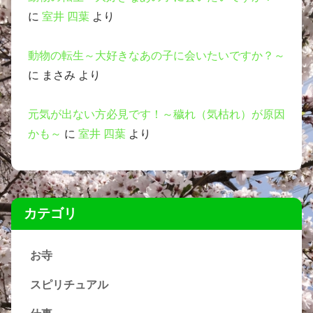
に
室井 四葉
より
動物の転生～大好きなあの子に会いたいですか？～
に
まさみ
より
元気が出ない方必見です！～穢れ（気枯れ）が原因
かも～
に
室井 四葉
より
カテゴリ
お寺
スピリチュアル