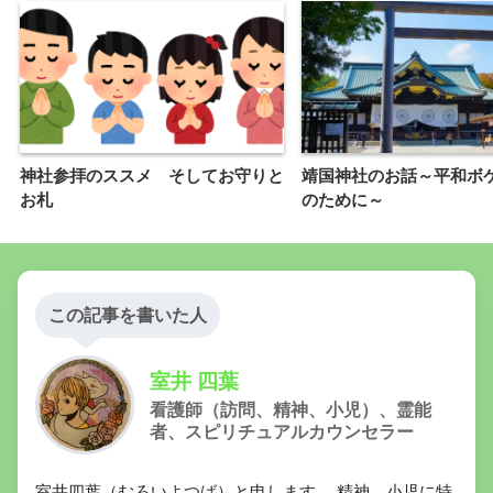
神社参拝のススメ そしてお守りと
靖国神社のお話～平和ボ
お札
のために～
この記事を書いた人
室井 四葉
看護師（訪問、精神、小児）、霊能
者、スピリチュアルカウンセラー
室井四葉（むろいよつば）と申します。 精神、小児に特