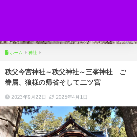
ホーム
神社
秩父今宮神社～秩父神社～三峯神社 ご
眷属、狼様の帰省そして二ツ宮
2023年9月22日
2025年4月1日