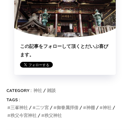
この記事をフォローして頂くとだいぶ喜び
ます。
CATEGORY :
神社
雑談
TAGS :
三峯神社
二ツ宮
御眷属拝借
神棚
神社
秩父今宮神社
秩父神社