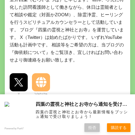
化した訪問看護師として働きながら、休日は霊能者とし
て相談や鑑定（対面かZOOM）、除霊浄霊、ヒーリング
を行うスピリチュアルカウンセラーとして活動していま
す。 ブログ『四葉の霊視と神社とお寺』を運営していま
す。 X（Twitter）は始めたばかりです。 いずれYouTube
活動も計画中です。 相談等をご希望の方は、当ブログの
『御依頼について』をご覧頂き、宜しければお問い合わ
せより御連絡をお願い致します。
X
Website
四葉の霊視と神社とお寺から通知を受け取る
四葉の霊視と神社とお寺から最新情報をプッシ
ュ通知で受け取りましょう！
4
COMMENTS
拒否
購読する
Powered by Push7
お問い合わせ
御依頼について
プライバシーポリシー