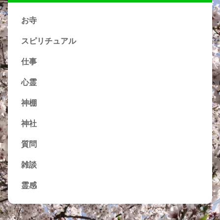
お寺
スピリチュアル
仕事
心霊
神棚
神社
質問
雑談
霊感