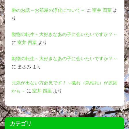
榊のお話～お部屋の浄化について～
に
室井 四葉
よ
り
動物の転生～大好きなあの子に会いたいですか？～
に
室井 四葉
より
動物の転生～大好きなあの子に会いたいですか？～
に
まさみ
より
元気が出ない方必見です！～穢れ（気枯れ）が原因
かも～
に
室井 四葉
より
カテゴリ