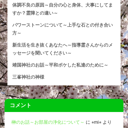
体調不良の原因～自分の心と身体、大事にしてま
すか？霊障との違い～
パワーストーンについて～上手な石との付き合い
方～
新生活を生き抜くあなたへ～指導霊さんからのメ
ッセージを聞いてください～
靖国神社のお話～平和ボケした私達のために～
三峯神社の神様
コメント
榊のお話～お部屋の浄化について～
に
⭐︎mi⭐︎
より