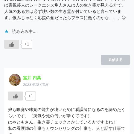
ば霊視芸人のシークエンス隼人さんは人の生き霊が見える方で、
人気のある方は必ず凄い数の生き霊が付いていると言っていま
す。恨みじゃなく応援の念だったらプラスに働くのかな、、、😃
読み込み中…
+1
返信する
室井 四葉
2023年12月3日
+1
娘も嗅覚や味覚の能力が凄いために看護師になるのを諦めたく
らいです。（病気や死の匂いが辛くてです）
はやともさん、生き霊チェックとかしている方ですよね！
私の看護師の仕事もカウンセリングの仕事も、人と話す仕事で