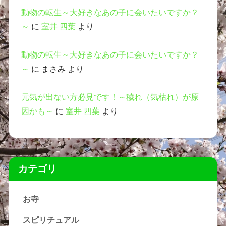
動物の転生～大好きなあの子に会いたいですか？
～
に
室井 四葉
より
動物の転生～大好きなあの子に会いたいですか？
～
に
まさみ
より
元気が出ない方必見です！～穢れ（気枯れ）が原
因かも～
に
室井 四葉
より
カテゴリ
お寺
スピリチュアル