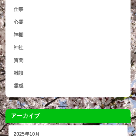
仕事
心霊
神棚
神社
質問
雑談
霊感
アーカイブ
2025年10月