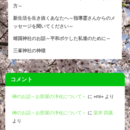
方～
新生活を生き抜くあなたへ～指導霊さんからのメ
ッセージを聞いてください～
靖国神社のお話～平和ボケした私達のために～
三峯神社の神様
コメント
榊のお話～お部屋の浄化について～
に
⭐︎mi⭐︎
より
榊のお話～お部屋の浄化について～
に
室井 四葉
より