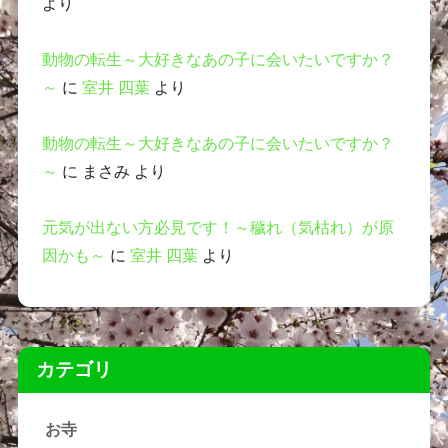
より
動物の転生～大好きなあの子に会いたいですか？
～
に
室井 四葉
より
動物の転生～大好きなあの子に会いたいですか？
～
に
まさみ
より
元気が出ない方必見です！～穢れ（気枯れ）が原
因かも～
に
室井 四葉
より
カテゴリ
お寺