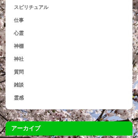
スピリチュアル
仕事
心霊
神棚
神社
質問
雑談
霊感
アーカイブ