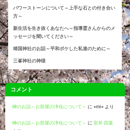
パワーストーンについて～上手な石との付き合い
方～
新生活を生き抜くあなたへ～指導霊さんからのメ
ッセージを聞いてください～
靖国神社のお話～平和ボケした私達のために～
三峯神社の神様
コメント
榊のお話～お部屋の浄化について～
に
⭐︎mi⭐︎
より
榊のお話～お部屋の浄化について～
に
室井 四葉