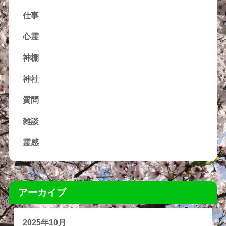
仕事
心霊
神棚
神社
質問
雑談
霊感
アーカイブ
2025年10月