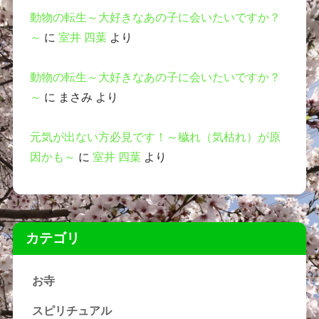
動物の転生～大好きなあの子に会いたいですか？
～
に
室井 四葉
より
動物の転生～大好きなあの子に会いたいですか？
～
に
まさみ
より
元気が出ない方必見です！～穢れ（気枯れ）が原
因かも～
に
室井 四葉
より
カテゴリ
お寺
スピリチュアル