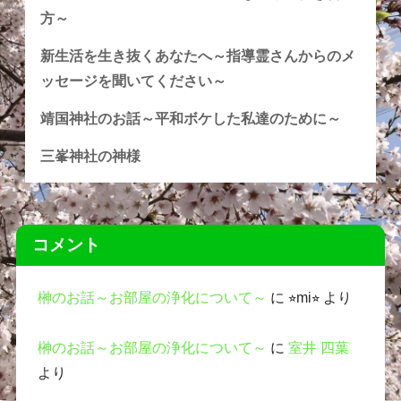
方～
新生活を生き抜くあなたへ～指導霊さんからのメ
ッセージを聞いてください～
靖国神社のお話～平和ボケした私達のために～
三峯神社の神様
コメント
榊のお話～お部屋の浄化について～
に
⭐︎mi⭐︎
より
榊のお話～お部屋の浄化について～
に
室井 四葉
より