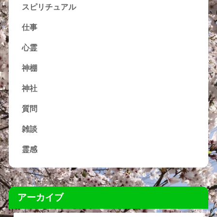
スピリチュアル
仕事
心霊
神棚
神社
質問
雑談
霊感
アーカイブ