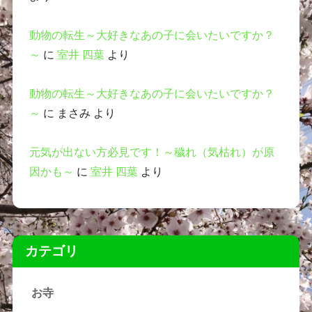
動物の転生～大好きなあの子に会いたいですか？
～
に
室井 四葉
より
動物の転生～大好きなあの子に会いたいですか？
～
に
まさみ
より
元気が出ない方必見です！～穢れ（気枯れ）が原
因かも～
に
室井 四葉
より
カテゴリ
お寺