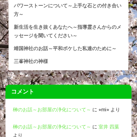
パワーストーンについて～上手な石との付き合い
方～
新生活を生き抜くあなたへ～指導霊さんからのメ
ッセージを聞いてください～
靖国神社のお話～平和ボケした私達のために～
三峯神社の神様
コメント
榊のお話～お部屋の浄化について～
に
⭐︎mi⭐︎
より
榊のお話～お部屋の浄化について～
に
室井 四葉
より