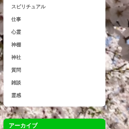
スピリチュアル
仕事
心霊
神棚
神社
質問
雑談
霊感
アーカイブ