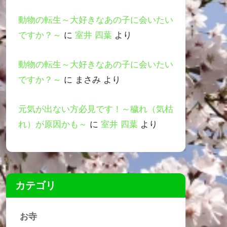
動物の転生～大好きなあの子に会いたい
ですか？～
に
室井 四葉
より
動物の転生～大好きなあの子に会いたい
ですか？～
に
まさみ
より
元気が出ない方必見です！～穢れ（気枯
れ）が原因かも～
に
室井 四葉
より
カテゴリ
お寺