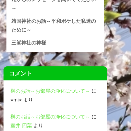
～
靖国神社のお話～平和ボケした私達の
ために～
三峯神社の神様
コメント
榊のお話～お部屋の浄化について～
に
⭐︎mi⭐︎
より
榊のお話～お部屋の浄化について～
に
室井 四葉
より