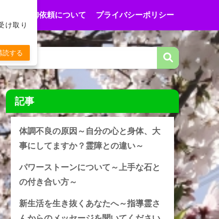
合わせ
御依頼について
プライバシーポリシー
受け取り
購読する
記事
体調不良の原因～自分の心と身体、大
事にしてますか？霊障との違い～
パワーストーンについて～上手な石と
の付き合い方～
新生活を生き抜くあなたへ～指導霊さ
んからのメッセージを聞いてください