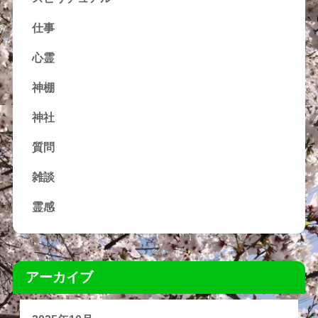
仕事
心霊
神棚
神社
質問
雑談
霊感
アーカイブ