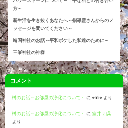
パワーストーンについて～上手な石との付き合い
方～
新生活を生き抜くあなたへ～指導霊さんからのメ
ッセージを聞いてください～
靖国神社のお話～平和ボケした私達のために～
三峯神社の神様
コメント
榊のお話～お部屋の浄化について～
に
⭐︎mi⭐︎
より
榊のお話～お部屋の浄化について～
に
室井 四葉
より