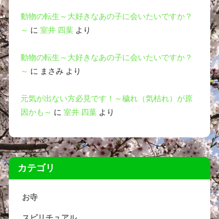
動物の転生～大好きなあの子に会いたいですか？
～
に
室井 四葉
より
動物の転生～大好きなあの子に会いたいですか？
～
に
まさみ
より
元気が出ない方必見です！～穢れ（気枯れ）が原
因かも～
に
室井 四葉
より
カテゴリ
お寺
スピリチュアル