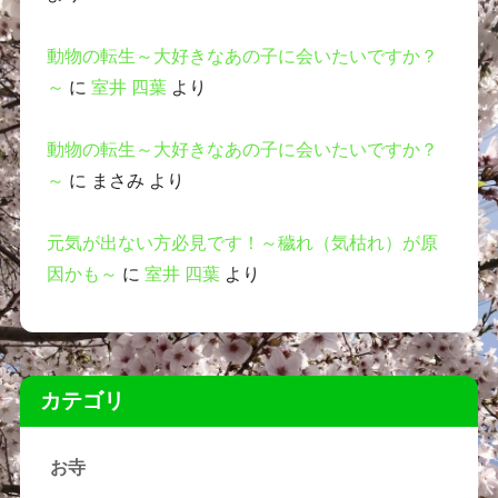
動物の転生～大好きなあの子に会いたいですか？
～
に
室井 四葉
より
動物の転生～大好きなあの子に会いたいですか？
～
に
まさみ
より
元気が出ない方必見です！～穢れ（気枯れ）が原
因かも～
に
室井 四葉
より
カテゴリ
お寺