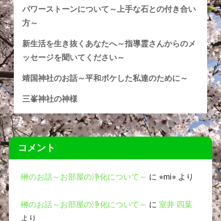
パワーストーンについて～上手な石との付き合い
方～
新生活を生き抜くあなたへ～指導霊さんからのメ
ッセージを聞いてください～
靖国神社のお話～平和ボケした私達のために～
三峯神社の神様
コメント
榊のお話～お部屋の浄化について～
に
⭐︎mi⭐︎
より
榊のお話～お部屋の浄化について～
に
室井 四葉
より