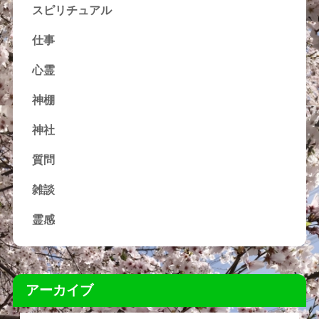
スピリチュアル
仕事
心霊
神棚
神社
質問
雑談
霊感
アーカイブ