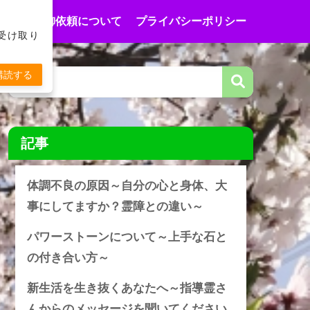
合わせ
御依頼について
プライバシーポリシー
受け取り
購読する
記事
体調不良の原因～自分の心と身体、大
事にしてますか？霊障との違い～
パワーストーンについて～上手な石と
の付き合い方～
新生活を生き抜くあなたへ～指導霊さ
んからのメッセージを聞いてください