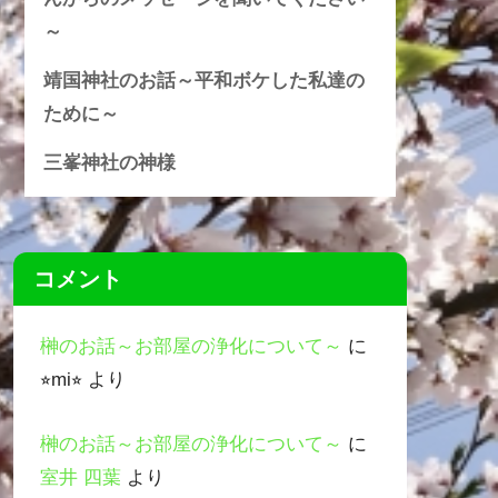
～
靖国神社のお話～平和ボケした私達の
ために～
三峯神社の神様
コメント
榊のお話～お部屋の浄化について～
に
⭐︎mi⭐︎
より
榊のお話～お部屋の浄化について～
に
室井 四葉
より