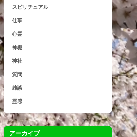
スピリチュアル
仕事
心霊
神棚
神社
質問
雑談
霊感
アーカイブ