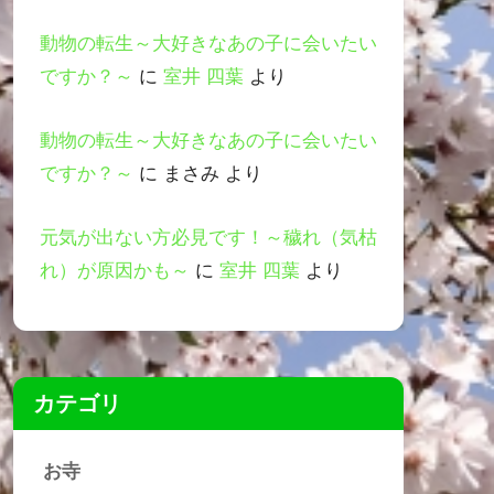
動物の転生～大好きなあの子に会いたい
ですか？～
に
室井 四葉
より
動物の転生～大好きなあの子に会いたい
ですか？～
に
まさみ
より
元気が出ない方必見です！～穢れ（気枯
れ）が原因かも～
に
室井 四葉
より
カテゴリ
お寺