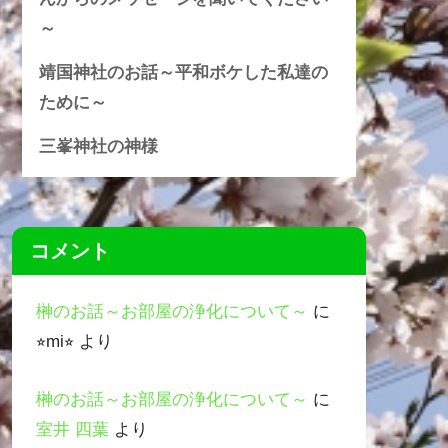
～
靖国神社のお話～平和ボケした私達の
ために～
三峯神社の神様
コメント
榊のお話～お部屋の浄化について～
に
⭐︎mi⭐︎
より
榊のお話～お部屋の浄化について～
に
室井 四葉
より