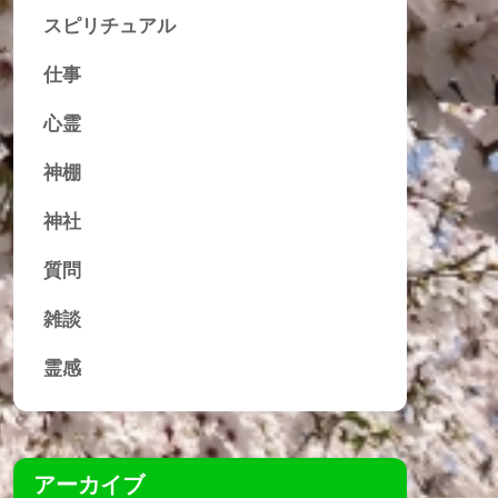
スピリチュアル
仕事
心霊
神棚
神社
質問
雑談
霊感
アーカイブ