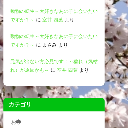
動物の転生～大好きなあの子に会いたい
ですか？～
に
室井 四葉
より
動物の転生～大好きなあの子に会いたい
ですか？～
に
まさみ
より
元気が出ない方必見です！～穢れ（気枯
れ）が原因かも～
に
室井 四葉
より
カテゴリ
お寺