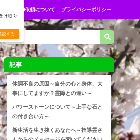
合わせ
御依頼について
プライバシーポリシー
受け取り
購読する
記事
体調不良の原因～自分の心と身体、大
事にしてますか？霊障との違い～
パワーストーンについて～上手な石と
の付き合い方～
新生活を生き抜くあなたへ～指導霊さ
んからのメッセージを聞いてください