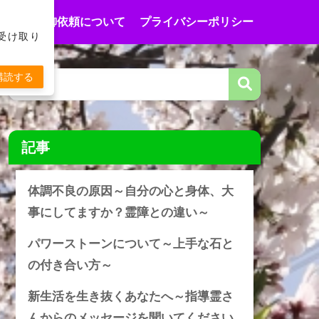
合わせ
御依頼について
プライバシーポリシー
受け取り
購読する
記事
体調不良の原因～自分の心と身体、大
事にしてますか？霊障との違い～
パワーストーンについて～上手な石と
の付き合い方～
新生活を生き抜くあなたへ～指導霊さ
んからのメッセージを聞いてください