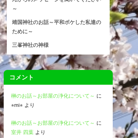
～
靖国神社のお話～平和ボケした私達の
ために～
三峯神社の神様
コメント
榊のお話～お部屋の浄化について～
に
⭐︎mi⭐︎
より
榊のお話～お部屋の浄化について～
に
室井 四葉
より