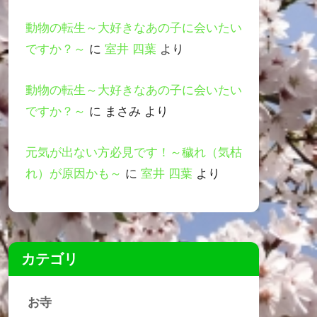
動物の転生～大好きなあの子に会いたい
ですか？～
に
室井 四葉
より
動物の転生～大好きなあの子に会いたい
ですか？～
に
まさみ
より
元気が出ない方必見です！～穢れ（気枯
れ）が原因かも～
に
室井 四葉
より
カテゴリ
お寺