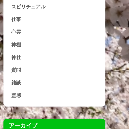
スピリチュアル
仕事
心霊
神棚
神社
質問
雑談
霊感
アーカイブ