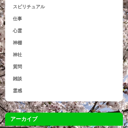
スピリチュアル
仕事
心霊
神棚
神社
質問
雑談
霊感
アーカイブ