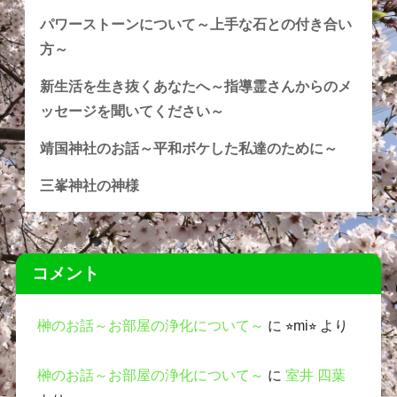
パワーストーンについて～上手な石との付き合い
方～
新生活を生き抜くあなたへ～指導霊さんからのメ
ッセージを聞いてください～
靖国神社のお話～平和ボケした私達のために～
三峯神社の神様
コメント
榊のお話～お部屋の浄化について～
に
⭐︎mi⭐︎
より
榊のお話～お部屋の浄化について～
に
室井 四葉