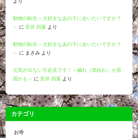
より
動物の転生～大好きなあの子に会いたいですか？
～
に
室井 四葉
より
動物の転生～大好きなあの子に会いたいですか？
～
に
まさみ
より
元気が出ない方必見です！～穢れ（気枯れ）が原
因かも～
に
室井 四葉
より
カテゴリ
お寺