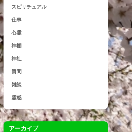
スピリチュアル
仕事
心霊
神棚
神社
質問
雑談
霊感
アーカイブ