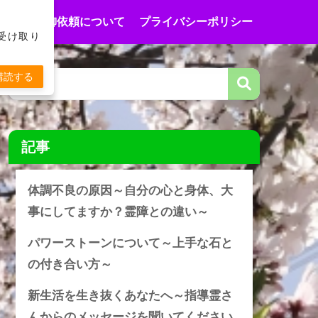
合わせ
御依頼について
プライバシーポリシー
受け取り
購読する
記事
体調不良の原因～自分の心と身体、大
事にしてますか？霊障との違い～
パワーストーンについて～上手な石と
の付き合い方～
新生活を生き抜くあなたへ～指導霊さ
んからのメッセージを聞いてください