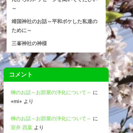
～
靖国神社のお話～平和ボケした私達の
ために～
三峯神社の神様
コメント
榊のお話～お部屋の浄化について～
に
⭐︎mi⭐︎
より
榊のお話～お部屋の浄化について～
に
室井 四葉
より