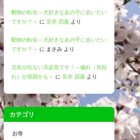
動物の転生～大好きなあの子に会いたい
ですか？～
に
室井 四葉
より
動物の転生～大好きなあの子に会いたい
ですか？～
に
まさみ
より
元気が出ない方必見です！～穢れ（気枯
れ）が原因かも～
に
室井 四葉
より
カテゴリ
お寺