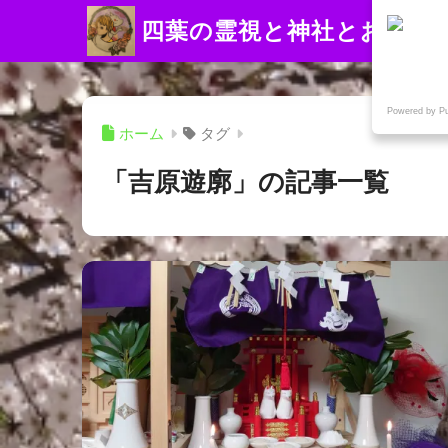
四葉の霊視と神社とお寺
Powered by P
ホーム
タグ
「吉原遊廓」の記事一覧