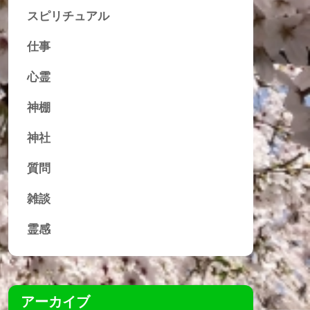
スピリチュアル
仕事
心霊
神棚
神社
質問
雑談
霊感
アーカイブ