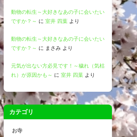
動物の転生～大好きなあの子に会いたい
ですか？～
に
室井 四葉
より
動物の転生～大好きなあの子に会いたい
ですか？～
に
まさみ
より
元気が出ない方必見です！～穢れ（気枯
れ）が原因かも～
に
室井 四葉
より
カテゴリ
お寺