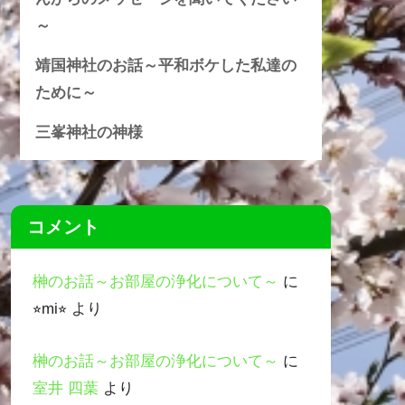
～
靖国神社のお話～平和ボケした私達の
ために～
三峯神社の神様
コメント
榊のお話～お部屋の浄化について～
に
⭐︎mi⭐︎
より
榊のお話～お部屋の浄化について～
に
室井 四葉
より