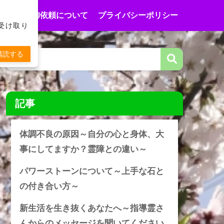
合わせ
御依頼について
プライバシーポリシー
受け取り
購読する
記事
体調不良の原因～自分の心と身体、大
事にしてますか？霊障との違い～
パワーストーンについて～上手な石と
の付き合い方～
新生活を生き抜くあなたへ～指導霊さ
んからのメッセージを聞いてください