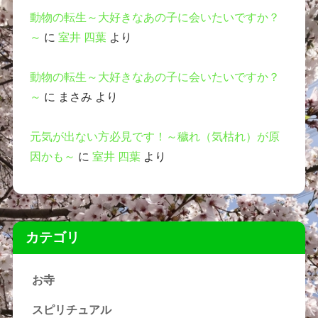
動物の転生～大好きなあの子に会いたいですか？
～
に
室井 四葉
より
動物の転生～大好きなあの子に会いたいですか？
～
に
まさみ
より
元気が出ない方必見です！～穢れ（気枯れ）が原
因かも～
に
室井 四葉
より
カテゴリ
お寺
スピリチュアル