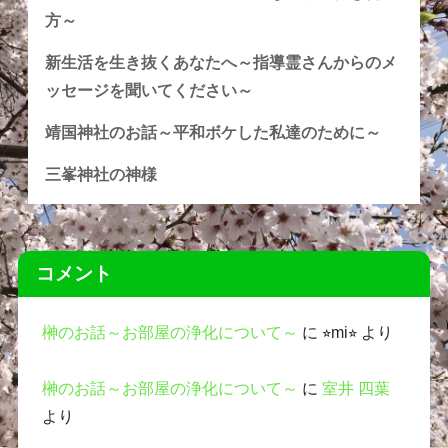
方～
新生活を生き抜くあなたへ～指導霊さんからのメ
ッセージを聞いてください～
靖国神社のお話～平和ボケした私達のために～
三峯神社の神様
コメント
榊のお話～お部屋の浄化について～
に
⭐︎mi⭐︎
より
榊のお話～お部屋の浄化について～
に
室井 四葉
より