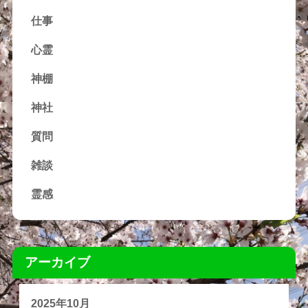
仕事
心霊
神棚
神社
質問
雑談
霊感
アーカイブ
2025年10月