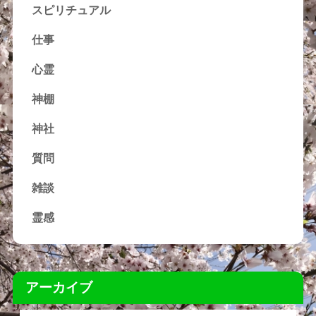
スピリチュアル
仕事
心霊
神棚
神社
質問
雑談
霊感
アーカイブ