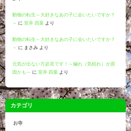
動物の転生～大好きなあの子に会いたいですか？
～
に
室井 四葉
より
動物の転生～大好きなあの子に会いたいですか？
～
に
まさみ
より
元気が出ない方必見です！～穢れ（気枯れ）が原
因かも～
に
室井 四葉
より
カテゴリ
お寺