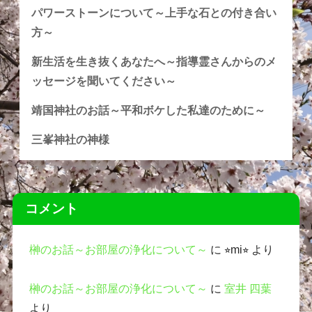
パワーストーンについて～上手な石との付き合い
方～
新生活を生き抜くあなたへ～指導霊さんからのメ
ッセージを聞いてください～
靖国神社のお話～平和ボケした私達のために～
三峯神社の神様
コメント
榊のお話～お部屋の浄化について～
に
⭐︎mi⭐︎
より
榊のお話～お部屋の浄化について～
に
室井 四葉
より