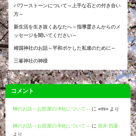
パワーストーンについて～上手な石との付き合い
方～
新生活を生き抜くあなたへ～指導霊さんからのメ
ッセージを聞いてください～
靖国神社のお話～平和ボケした私達のために～
三峯神社の神様
コメント
榊のお話～お部屋の浄化について～
に
⭐︎mi⭐︎
より
榊のお話～お部屋の浄化について～
に
室井 四葉
より