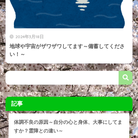
2024年3月18日
地球や宇宙がザワザワしてます～備蓄してくださ
い！～
記事
体調不良の原因～自分の心と身体、大事にしてま
すか？霊障との違い～