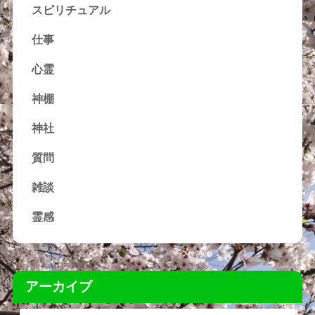
スピリチュアル
仕事
心霊
神棚
神社
質問
雑談
霊感
アーカイブ