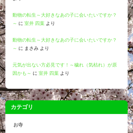
動物の転生～大好きなあの子に会いたいですか？
～
に
室井 四葉
より
動物の転生～大好きなあの子に会いたいですか？
～
に
まさみ
より
元気が出ない方必見です！～穢れ（気枯れ）が原
因かも～
に
室井 四葉
より
カテゴリ
お寺