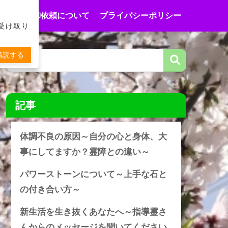
合わせ
御依頼について
プライバシーポリシー
受け取り
購読する
記事
体調不良の原因～自分の心と身体、大
事にしてますか？霊障との違い～
パワーストーンについて～上手な石と
の付き合い方～
新生活を生き抜くあなたへ～指導霊さ
んからのメッセージを聞いてください