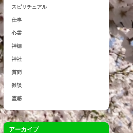
スピリチュアル
仕事
心霊
神棚
神社
質問
雑談
霊感
アーカイブ