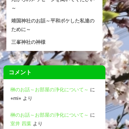
～
靖国神社のお話～平和ボケした私達の
ために～
三峯神社の神様
コメント
榊のお話～お部屋の浄化について～
に
⭐︎mi⭐︎
より
榊のお話～お部屋の浄化について～
に
室井 四葉
より