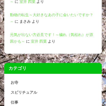
～
に
室井 四葉
より
動物の転生～大好きなあの子に会いたいですか？
～
に
まさみ
より
元気が出ない方必見です！～穢れ（気枯れ）が原
因かも～
に
室井 四葉
より
カテゴリ
お寺
スピリチュアル
仕事