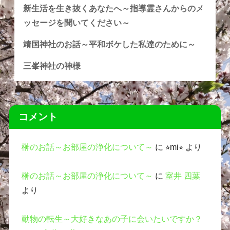
新生活を生き抜くあなたへ～指導霊さんからのメ
ッセージを聞いてください～
靖国神社のお話～平和ボケした私達のために～
三峯神社の神様
コメント
榊のお話～お部屋の浄化について～
に
⭐︎mi⭐︎
より
榊のお話～お部屋の浄化について～
に
室井 四葉
より
動物の転生～大好きなあの子に会いたいですか？