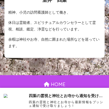
精神、小児の訪問看護師として働き、
休日は霊能者、スピリチュアルカウンセラーとして霊
視、相談、鑑定、浄霊などを行っています。
余暇は神社やお寺、自然に囲まれた場所などを巡ってい
ます。
HOME
お問い合わせ
御依頼について
プライバシーポリシー
四葉の霊視と神社とお寺から通知を受け取る
四葉の霊視と神社とお寺から最新情報をプッシ
© 2026 室井四葉 All rights reserved.
ュ通知で受け取りましょう！