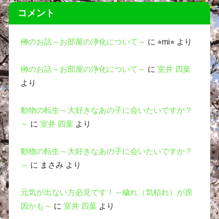
コメント
榊のお話～お部屋の浄化について～
に
⭐︎mi⭐︎
より
榊のお話～お部屋の浄化について～
に
室井 四葉
より
動物の転生～大好きなあの子に会いたいですか？
～
に
室井 四葉
より
動物の転生～大好きなあの子に会いたいですか？
～
に
まさみ
より
元気が出ない方必見です！～穢れ（気枯れ）が原
因かも～
に
室井 四葉
より