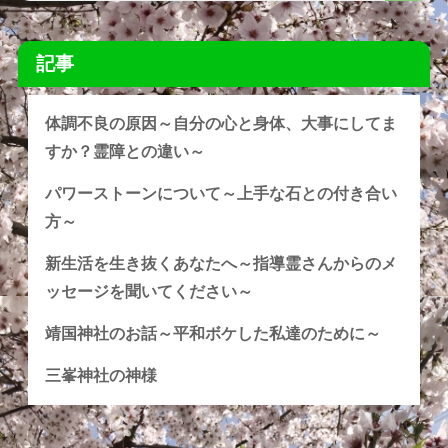
記事
体調不良の原因～自分の心と身体、大事にしてま
すか？霊障との違い～
パワーストーンについて～上手な石との付き合い
方～
新生活を生き抜くあなたへ～指導霊さんからのメ
ッセージを聞いてください～
靖国神社のお話～平和ボケした私達のために～
三峯神社の神様