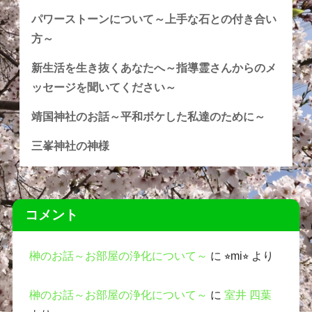
パワーストーンについて～上手な石との付き合い
方～
新生活を生き抜くあなたへ～指導霊さんからのメ
ッセージを聞いてください～
靖国神社のお話～平和ボケした私達のために～
三峯神社の神様
コメント
榊のお話～お部屋の浄化について～
に
⭐︎mi⭐︎
より
榊のお話～お部屋の浄化について～
に
室井 四葉