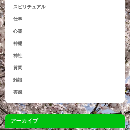
スピリチュアル
仕事
心霊
神棚
神社
質問
雑談
霊感
アーカイブ