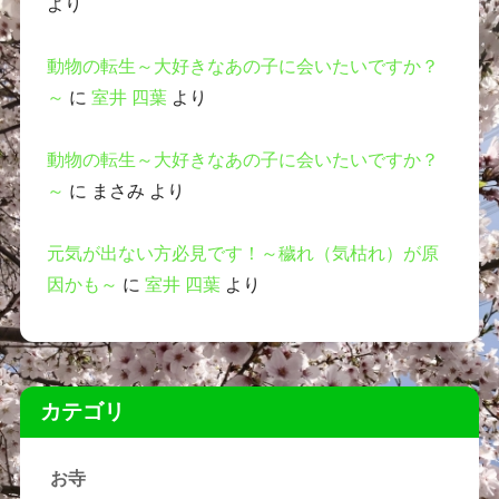
より
動物の転生～大好きなあの子に会いたいですか？
～
に
室井 四葉
より
動物の転生～大好きなあの子に会いたいですか？
～
に
まさみ
より
元気が出ない方必見です！～穢れ（気枯れ）が原
因かも～
に
室井 四葉
より
カテゴリ
お寺